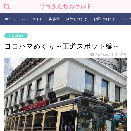
リコさんちのキルト
ホーム
ハンドメイド
散歩道
旅行お出かけ
お問い合わせ
コレ
旅行お出かけ
ヨコハマめぐり～王道スポット編～
2024年11月13日