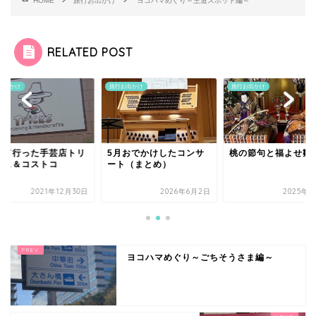
HOME
旅行お出かけ
ヨコハマめぐり～王道スポット編～
RELATED POST
お出かけ
旅行お出かけ
旅行お出かけ
月おでかけしたコンサ
桃の節句と福よせ雛
初めて行った手芸店
ト（まとめ）
ックス＆コストコ
2026年6月2日
2025年3月3日
2021年12
ヨコハマめぐり～ごちそうさま編～