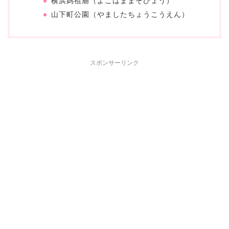
横浜媽祖廟（よこはままそびょう）
山下町公園（やましたちょうこうえん）
スポンサーリンク