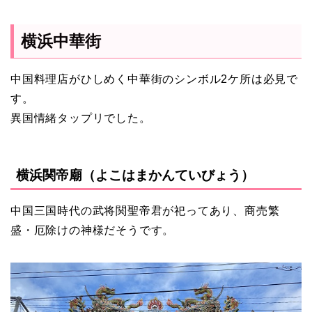
横浜中華街
中国料理店がひしめく中華街のシンボル2ケ所は必見で
す。
異国情緒タップリでした。
横浜関帝廟（よこはまかんていびょう）
中国三国時代の武将関聖帝君が祀ってあり、商売繁
盛・厄除けの神様だそうです。